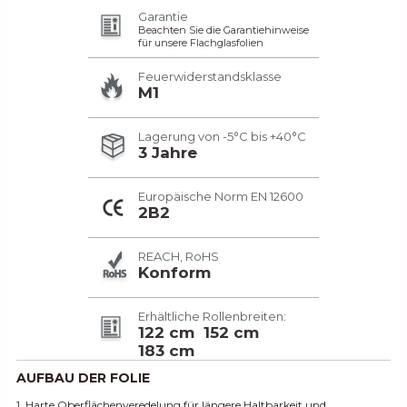
Garantie
Beachten Sie die Garantiehinweise
für unsere Flachglasfolien
Feuerwiderstandsklasse
M1
Lagerung von -5°C bis +40°C
3 Jahre
Europäische Norm EN 12600
2B2
REACH, RoHS
Konform
Erhältliche Rollenbreiten:
122 cm
152 cm
183 cm
AUFBAU DER FOLIE
1.
Harte Oberflächenveredelung für längere Haltbarkeit und