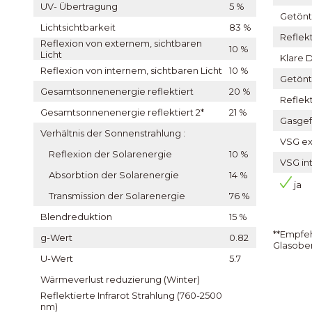
UV- Übertragung
5 %
Getönt
Lichtsichtbarkeit
83 %
Reflek
Reflexion von externem, sichtbaren
10 %
Licht
Klare 
Reflexion von internem, sichtbaren Licht
10 %
Getönt
Gesamtsonnenenergie reflektiert
20 %
Reflek
Gesamtsonnenenergie reflektiert 2*
21 %
Gasgef
Verhältnis der Sonnenstrahlung :
VSG ex
Reflexion der Solarenergie
10 %
VSG in
Absorbtion der Solarenergie
14 %
ja
Transmission der Solarenergie
76 %
Blendreduktion
15 %
**Empfeh
g-Wert
0.82
Glasober
U-Wert
5.7
Wärmeverlust reduzierung (Winter)
Reflektierte Infrarot Strahlung (760-2500
nm)