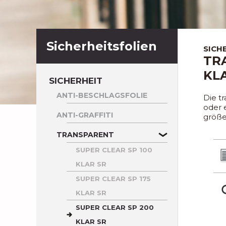
Sicherheitsfolien
SICH
TR
KL
SICHERHEIT
ANTI-BESCHLAGSFOLIE
Die tr
oder 
ANTI-GRAFFITI
größe
TRANSPARENT
SUPER CLEAR SP 100
KLAR SR
SUPER CLEAR SP 175
KLAR SR
SUPER CLEAR SP 200
KLAR SR