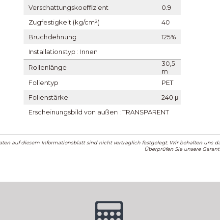
Verschattungskoeffizient
0.9
Zugfestigkeit (kg/cm²)
40
Bruchdehnung
125%
Installationstyp : Innen
30,5
Rollenlänge
m
Folientyp
PET
Folienstärke
240 μ
Erscheinungsbild von außen : TRANSPARENT
aten auf diesem Informationsblatt sind nicht vertraglich festgelegt. Wir behalten uns 
Überprüfen Sie unsere Garant