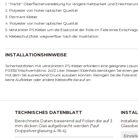
1.
''Harte'' Oberflächenveredelung für längere Haltbarkeit und Erleichterun
2.
Polyester von hoher optischer Qualität
3.
Permant Kleber
4.
Polyester von hoher optischer Qualität
5.
Verstärkter PS Kleber um die Elastizität der Folie im Falle eines Einschla
6.
Klebeschutzfolie, wegwerfbar nach der Insatllation
INSTALLATIONSHINWEISE
Sicherheitsfolien mit verstärktem PS-Kleber erfordern eine geeignete Lösung, 
F0355/ Mischverhältnis: 2cl/2 Liter Wasser) Ebenfalls benötigen Sie einen 
mit dem Sie ausreichend Druck ausüben können. Reinigen Sie die Folie er
keine Aufkleber oder andere Klebstoffe darauf an.
TECHNISCHES DATENBLATT
INSTA
Berechnete Daten basierend auf Folien die auf 3
Installat
mm dicken Glas aufgebracht werden (*auf
Glasober
Doppelverglasung 4-16-4).
Einzel