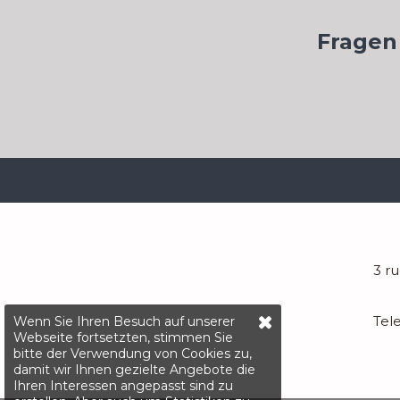
Fragen
3 r
Tel
Wenn Sie Ihren Besuch auf unserer
Webseite fortsetzten, stimmen Sie
bitte der Verwendung von Cookies zu,
damit wir Ihnen gezielte Angebote die
Ihren Interessen angepasst sind zu