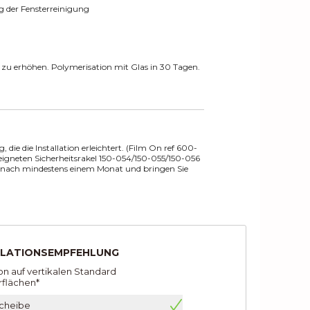
g der Fensterreinigung
gs zu erhöhen. Polymerisation mit Glas in 30 Tagen.
die die Installation erleichtert. (Film On ref 600-
geeigneten Sicherheitsrakel 150-054/150-055/150-056
st nach mindestens einem Monat und bringen Sie
LLATIONSEMPFEHLUNG
ion auf vertikalen Standard
flächen*
scheibe