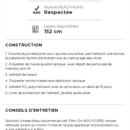
Norme REACH RoHS
Respectée
Laizes disponibles:
152 cm
CONSTRUCTION
1.
Couche dure résistante aux rayures courantes, permettant une bonne
durabilité et facilité d'entretien lors du nettoyage des vitres
2.
Polyester de haute qualité optique, avec dépôt de particules de
métal(s) anti IR
3.
Adhésif de liaison
4.
Polyester teinté masse sans distorsion optique
5.
Adhésif PS, polymérisant avec le verre dans un délai de 15 jours
6.
Liner de protection de l'adhésif, jetable après pose
CONSEILS D'ENTRETIEN
Solution à base d’eau savonneuse (ref. Film On 600-F0355), ne pas
nettoyer avant au moins 1 mois et ne pas appliquer d’autocollant ou
autre adhésif sur le film.