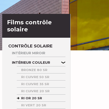
Films contrôle
solaire
CONTRÔLE SOLAIRE
INTÉRIEUR MIROIR
INTÉRIEUR COULEUR
BRONZE 80 SR
RI CUIVRE 50 SR
RI CUIVRE 35 SR
RI CUIVRE 20 SR
RI OR 20 SR
RI VERT 20 SR