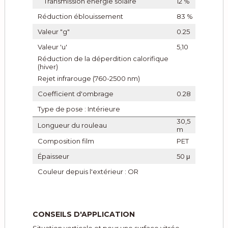
Transmission énergie solaire
12 %
Réduction éblouissement
83 %
Valeur "g"
0.25
Valeur 'u'
5,10
Réduction de la déperdition calorifique
(hiver)
Rejet infrarouge (760-2500 nm)
Coefficient d'ombrage
0.28
Type de pose : Intérieure
30,5
Longueur du rouleau
m
Composition film
PET
Épaisseur
50 μ
Couleur depuis l'extérieur : OR
CONSEILS D'APPLICATION