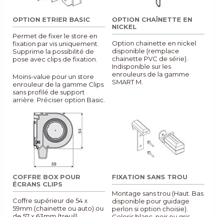
OPTION ETRIER BASIC
OPTION CHAÎNETTE EN
NICKEL
Permet de fixer le store en
Option chainette en nickel
fixation par vis uniquement.
disponible (remplace
Supprime la possibilité de
chainette PVC de série).
pose avec clips de fixation.
Indisponible sur les
enrouleurs de la gamme
Moins-value pour un store
SMART M.
enrouleur de la gamme Clips
sans profilé de support
arrière. Préciser option Basic.
COFFRE BOX POUR
FIXATION SANS TROU
ÉCRANS CLIPS
Montage sans trou (Haut. Bas
Coffre supérieur de 54 x
disponible pour guidage
59mm (chainette ou auto) ou
perlon si option choisie).
de 57 x 63mm (treuil).
Coloris blanc, noir ou gris.